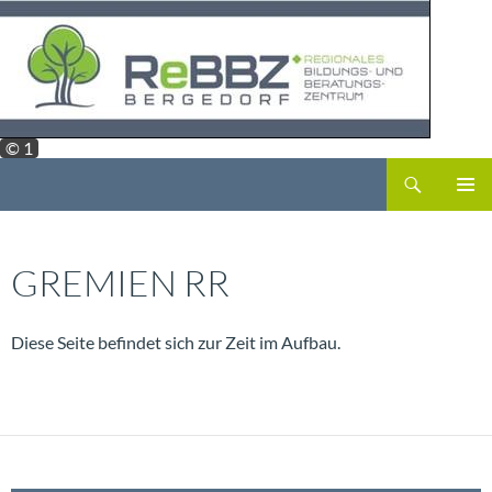
Zum
Inhalt
springen
© 1
Suchen
ReBBZ Bergedorf
PRIMÄR
MENÜ
GREMIEN RR
Diese Seite befindet sich zur Zeit im Aufbau.