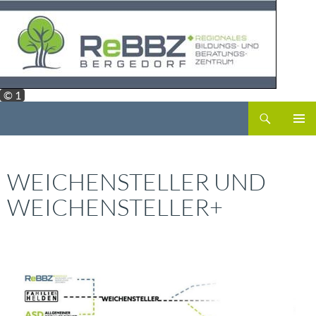
Zum
Inhalt
springen
© 1
Suchen
ReBBZ Bergedorf
PRIMÄR
MENÜ
WEICHENSTELLER UND
WEICHENSTELLER+